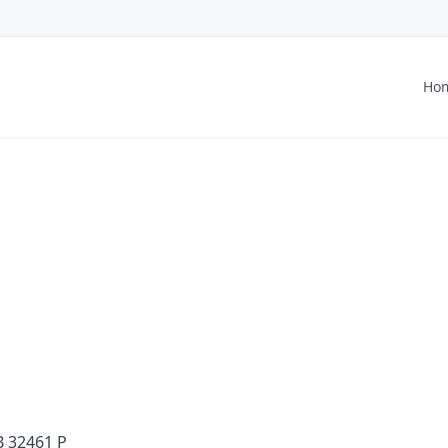
Ho
B 32461 P